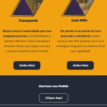
Last Mile
Transporte
Nossa rota é a velocidade que sua
Do ponto A ao ponto B com
empresa precisa.
Confiabilidade e
precisão e eficiência.
Nosso
rapidez definem nosso transporte
serviço Last Mile garante que suas
terrestre. Deixe sua carga conosco
entregas cheguem ao destino final
e alcance destinos sem limites.
com agilidade.
Saiba Mais
Saiba Mais
Rastrear seu Pedido
Clique Aqui