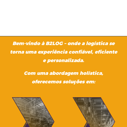
Bem-vindo à B2LOG – onde a logística se
torna uma experiência confiável, eficiente
e personalizada.
Com uma abordagem holística,
oferecemos soluções em: